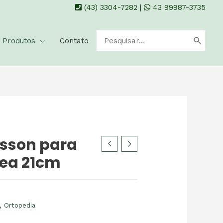
(43) 3304-7282
|
43 99987-3735
Produtos
Contato
usson para
sea 21cm
,
Ortopedia