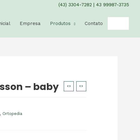
(43) 3304-7282
|
43 99987-3735
Pesquisar
nicial
Empresa
Produtos
Contato
por:
usson – baby
,
Ortopedia