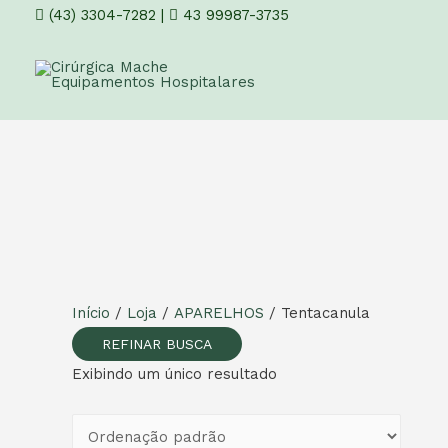
(43) 3304-7282
|
43 99987-3735
Início
/
Loja
/
APARELHOS
/ Tentacanula
REFINAR BUSCA
Exibindo um único resultado