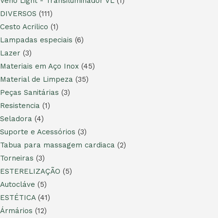
Veno Light - Transiluminador VL
(1)
DIVERSOS
(111)
Cesto Acrilico
(1)
Lampadas especiais
(6)
Lazer
(3)
Materiais em Aço Inox
(45)
Material de Limpeza
(35)
Peças Sanitárias
(3)
Resistencia
(1)
Seladora
(4)
Suporte e Acessórios
(3)
Tabua para massagem cardiaca
(2)
Torneiras
(3)
ESTERELIZAÇÃO
(5)
Autocláve
(5)
ESTÉTICA
(41)
Ármários
(12)