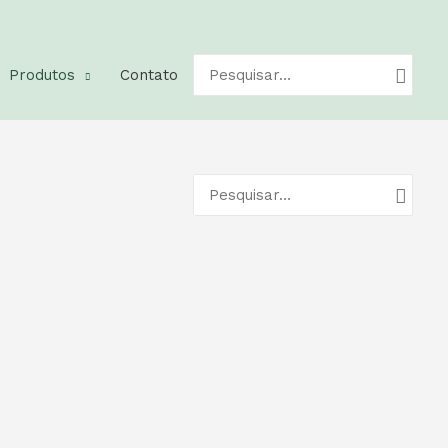
Pesquisar
Produtos
Contato
por:
Pesquisar
por: