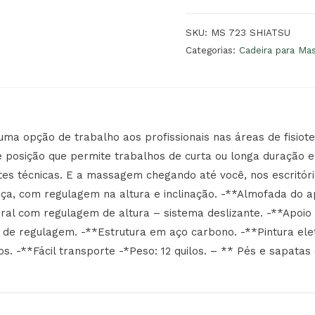
SKU:
MS 723 SHIATSU
Categorias:
Cadeira para M
uma opção de trabalho aos profissionais nas áreas de fisiote
te posição que permite trabalhos de curta ou longa duração e
ntes técnicas. E a massagem chegando até você, nos escritóri
ça, com regulagem na altura e inclinação. -**Almofada do a
toral com regulagem de altura – sistema deslizante. -**Apoi
de regulagem. -**Estrutura em aço carbono. -**Pintura eletr
 -**Fácil transporte -*Peso: 12 quilos. – ** Pés e sapatas 