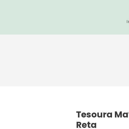
I
Tesoura May
Reta