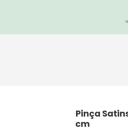
I
Pinça Sati
cm