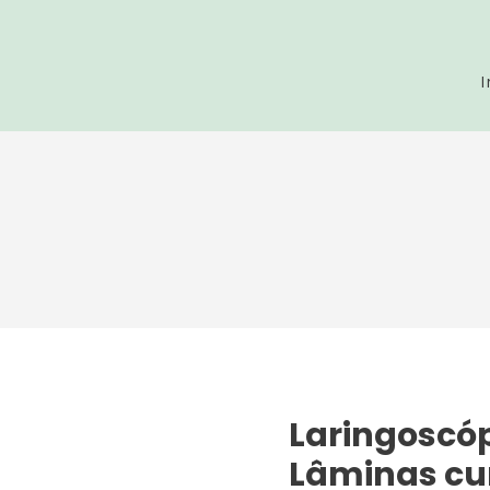
I
Laringoscóp
Lâminas cur