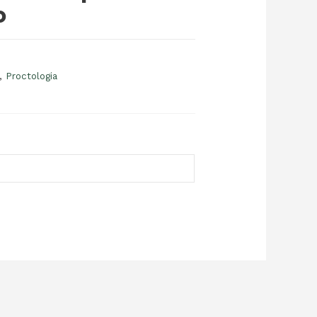
o
,
Proctologia